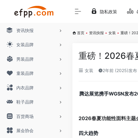
隐私政策
资讯快报
首页
•
资讯快报
•
女装
•
重磅！20
女装品牌
重磅！2026
男装品牌
女装
2年前 (2025)发布
童装品牌
内衣品牌
腾达展览携手WGSN发布
鞋子品牌
百货商场
2026春夏功能性面料主题
展会协会
四大趋势