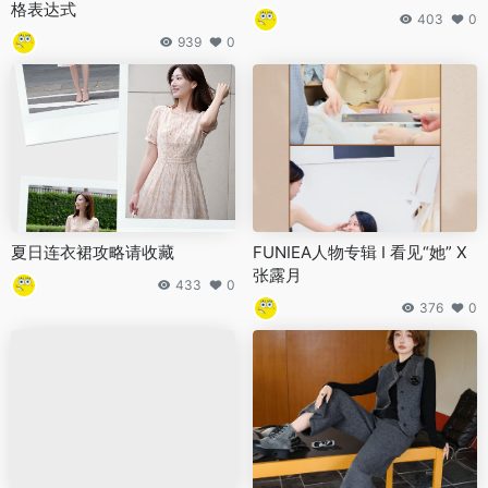
格表达式
403
0
939
0
夏日连衣裙攻略请收藏
FUNIEA人物专辑 I 看见“她” X
张露月
433
0
376
0