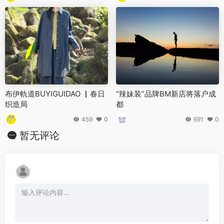
布伊軌道BUYIGUIDAO ▏春日
“辣妹装”品牌BM新店将落户成
织造局
都
459
0
691
0
暂无评论