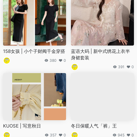
158女孩 | 小个子财阀千金穿搭
蓝语大码 | 新中式绣花上衣半
身裙套装
380
0
391
0
KUOSE | 写意秋日
冬日保暖人气「裤」王
357
0
945
0