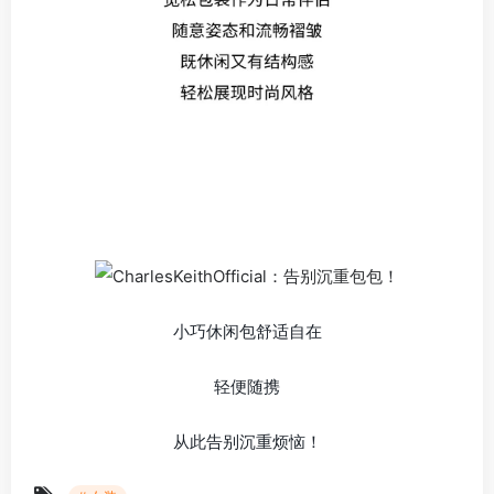
小巧休闲包舒适自在
轻便随携
从此告别沉重烦恼！