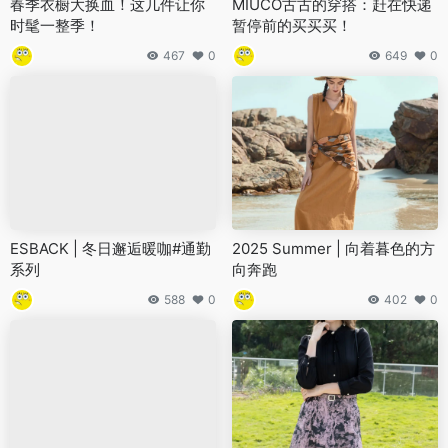
春季衣橱大换血！这几件让你
MIUCO古古的穿搭：赶在快递
时髦一整季！
暂停前的买买买！
467
0
649
0
ESBACK | 冬日邂逅暖咖#通勤
2025 Summer | 向着暮色的方
系列
向奔跑
588
0
402
0