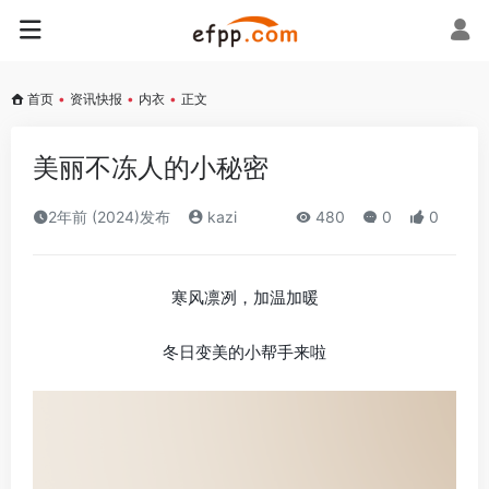
首页
•
资讯快报
•
内衣
•
正文
美丽不冻人的小秘密
2年前 (2024)发布
kazi
480
0
0
寒风凛冽，加温加暖
冬日变美的小帮手来啦