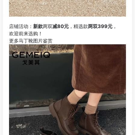
店铺活动：
新款
两双
减80元
，精选款
两双399元
，
欢迎前来选购！
更多马丁靴图片鉴赏