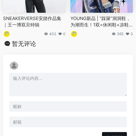
SNEAKERVERSE安踏作品集
YOUNG新品 | “踩屎”洞洞鞋，
｜王一博双旦特辑
为潮而生！1双=休闲鞋+凉鞋
+拖鞋，时尚百搭，舒适凉爽
402
0
365
0
暂无评论