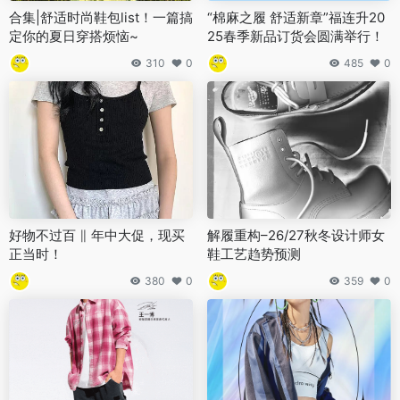
合集|舒适时尚鞋包list！一篇搞
“棉麻之履 舒适新章”福连升20
定你的夏日穿搭烦恼~
25春季新品订货会圆满举行！
310
0
485
0
好物不过百 ∥ 年中大促，现买
解履重构–26/27秋冬设计师女
正当时！
鞋工艺趋势预测
380
0
359
0