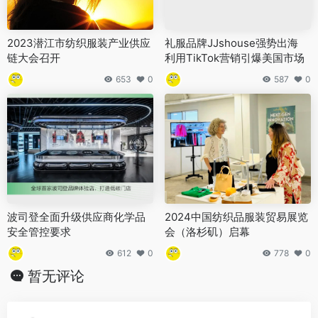
2023潜江市纺织服装产业供应
礼服品牌JJshouse强势出海
链大会召开
利用TikTok营销引爆美国市场
653
0
587
0
波司登全面升级供应商化学品
2024中国纺织品服装贸易展览
安全管控要求
会（洛杉矶）启幕
612
0
778
0
暂无评论