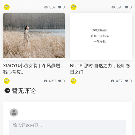
367
0
391
0
XIAOYU小愚女装｜冬风虽烈，
NUTS 那时:自然之力，轻叩春
我心常暖。
日之门
430
0
437
0
暂无评论