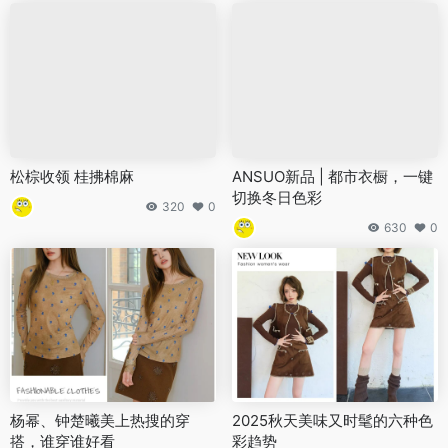
松棕收领 桂拂棉麻
ANSUO新品 | 都市衣橱，一键
切换冬日色彩
320
0
630
0
杨幂、钟楚曦美上热搜的穿
2025秋天美味又时髦的六种色
搭，谁穿谁好看
彩趋势