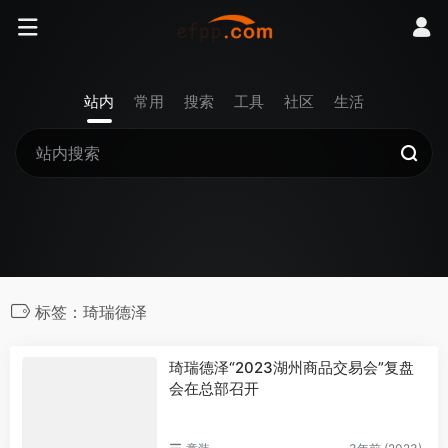
站内
常用
搜索
工具
社区
生活
标签：琦瑞德泽
琦瑞德泽“2023湖州商品交易会”复盘
会在总部召开