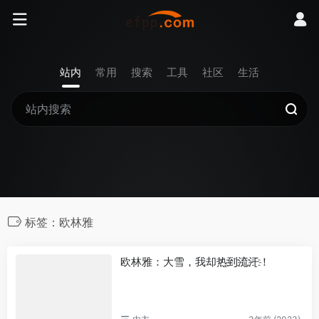
站内
常用
搜索
工具
社区
生活
标签：欧林雅
欧林雅：大雪，我却热҈到҈流҈汗҈！