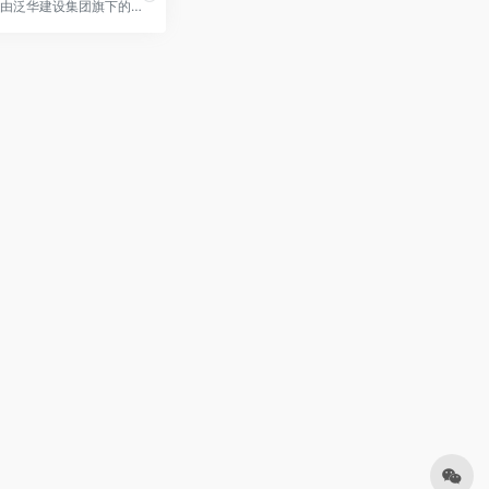
万象城由泛华建设集团旗下的福建泛华地产开发。泛华建设集团是一家实力雄厚的大型房地产企业，是中国首家由国家体改委批准，建设部归口管理的全国性工程股份制企业，是建设部五家直属现代企业制度试点单位之一，由国务院有关部委和省市的近二十家规划、咨询、勘察、设计、建筑、施工、房地产开发、投资公司等大中型企业以股份制形式组建而成的。