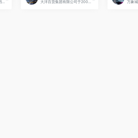
东方百货定位于福建省最高档的商场，致力于引进大量一线国际品牌，力求把福州地区的高端客户留在本地购物。
大洋百货集团有限公司于2002年5月注册成立，为外商独资企业，总投资人民币6亿。大洋百货集团在中国大陆专门从事百货零售事业，目前大洋百货在全国已开设有福州东街店、苏州店、南京店、泉州店、无锡店、常州店、武汉中山店、福州乌山店、武汉光谷店、福州大洋天地店等十家分店，营业总面积超过36万平方米。