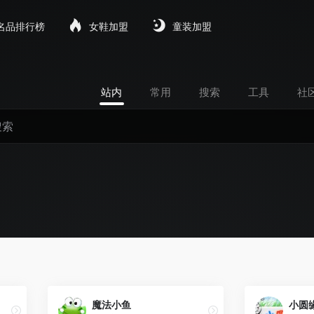
名品排行榜
女鞋加盟
童装加盟
站内
常用
搜索
工具
社
魔法小鱼
小圆